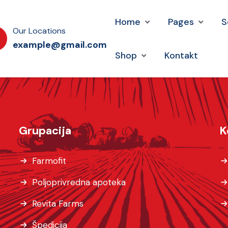
Home
Pages
S
Our Locations
example@gmail.com
Shop
Kontakt
Grupacija
K
Farmofit
Poljoprivredna apoteka
Revita Farms
Špedicija