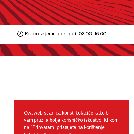
Radno vrijeme: pon-pet: 08:00-16:00
Ova web stranica koristi kolačiće kako bi
vam pružila bolje korisničko iskustvo. Klikom
na "Prihvatam" pristajete na korištenje