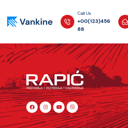
Call Us
+00(123)456
88