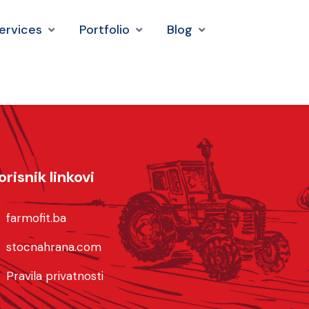
ervices
Portfolio
Blog
orisnik linkovi
farmofit.ba
stocnahrana.com
Pravila privatnosti