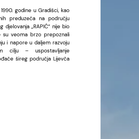
1990. godine u Gradišci, kao
nih preduzeća na području
djelovanja „RAPIĆ“ nije bio
ije su veoma brzo prepoznali
nju i napore u daljem razvoju
 cilju – uspostavljanje
ođače šireg područja Lijevča