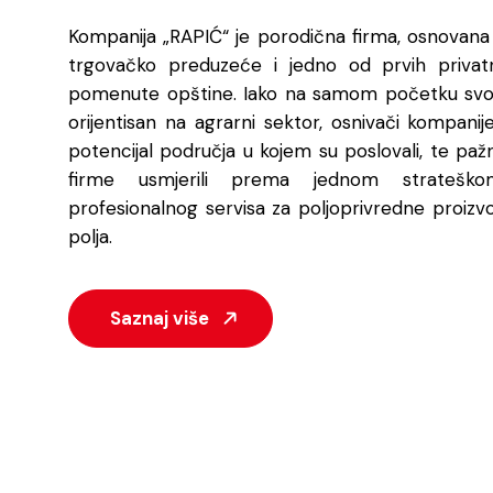
Kompanija „RAPIĆ“ je porodična firma, osnovana 
trgovačko preduzeće i jedno od prvih privat
pomenute opštine. Iako na samom početku svog 
orijentisan na agrarni sektor, osnivači kompan
potencijal područja u kojem su poslovali, te paž
firme usmjerili prema jednom strateškom
profesionalnog servisa za poljoprivredne proizv
polja.
Saznaj više