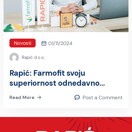
Novosti
01/11/2024
Rapić d.o.o.
Rapić: Farmofit svoju
superiornost odnedavno
dokazuje i na vlastitoj farmi
Read More
Post a Comment